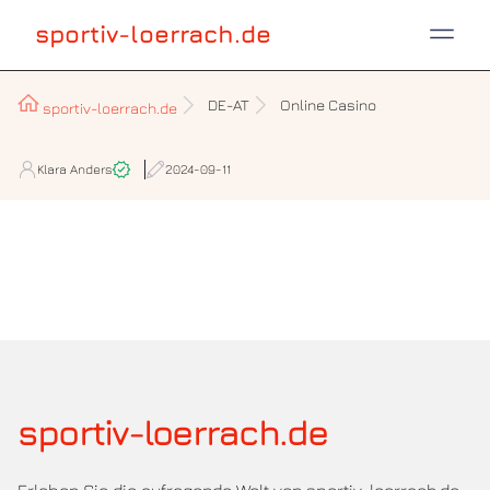
sportiv-loerrach.de
DE-AT
Online Casino
sportiv-loerrach.de
Klara Anders
2024-09-11
sportiv-loerrach.de